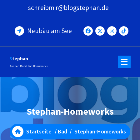
Zum
schreibmir@blogstephan.de
Inhalt
springen
Neubäu am See
Stephan
Küchen Möbel Bad Homeworks
Stephan-Homeworks
Startseite
/
Bad
/
Stephan-Homeworks